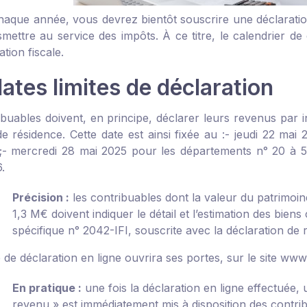
que année, vous devrez bientôt souscrire une déclaratio
nsmettre au service des impôts. À ce titre, le calendrier d
ation fiscale.
ates limites de déclaration
buables doivent, en principe, déclarer leurs revenus par in
de résidence. Cette date est ainsi fixée au :
- jeudi 22 mai 
;
- mercredi 28 mai 2025 pour les départements n° 20 à 5
.
Précision :
les contribuables dont la valeur du patrimoin
1,3 M€ doivent indiquer le détail et l’estimation des bie
spécifique n° 2042-IFI, souscrite avec la déclaration de 
 de déclaration en ligne ouvrira ses portes, sur le site www
En pratique :
une fois la déclaration en ligne effectuée, u
revenu » est immédiatement mis à disposition des contribuab