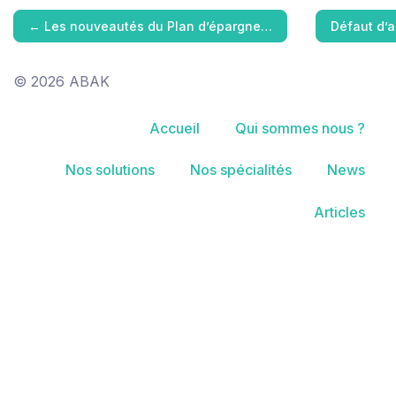
←
Les nouveautés du Plan d’épargne…
Défaut d’
© 2026 ABAK
Accueil
Qui sommes nous ?
Nos solutions
Nos spécialités
News
Articles