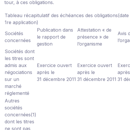
tour, à ces obligations.
Tableau récapitulatif des échéances des obligations
(date
1
re
application)
Publication dans
Attestation « de
Sociétés
Avis 
le rapport de
présence » de
concernées
l’org
gestion
l’organisme
Sociétés dont
les titres sont
admis aux
Exercice ouvert
Exercice ouvert
Exerc
négociations
après le
après le
après
sur un
31 décembre 2011
31 décembre 2011
31 dé
marché
réglementé
Autres
sociétés
concernées
(1)
dont les titres
ne sont pas