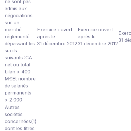
ne sont pas
admis aux
négociations
sur un
marché
Exercice ouvert
Exercice ouvert
Exerc
réglementé
après le
après le
31 d
dépassant les
31 décembre 2012
31 décembre 2012
seuils
suivants :
CA
net ou total
bilan > 400
M€
Et nombre
de salariés
permanents
> 2 000
Autres
sociétés
concernées
(1)
dont les titres