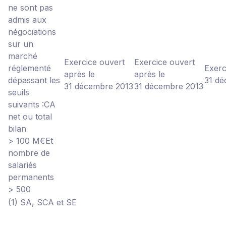
ne sont pas
admis aux
négociations
sur un
marché
Exercice ouvert
Exercice ouvert
réglementé
Exerc
après le
après le
dépassant les
31 d
31 décembre 2013
31 décembre 2013
seuils
suivants :
CA
net ou total
bilan
> 100 M€
Et
nombre de
salariés
permanents
> 500
(1) SA, SCA et SE