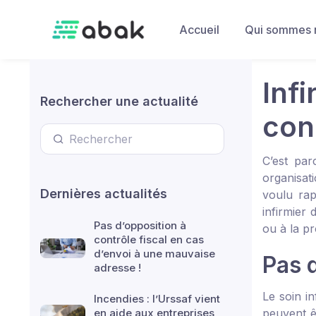
Skip to main content
Accueil
Qui sommes 
Inf
Rechercher une actualité
con
C’est par
organisat
Dernières actualités
voulu rap
infirmier
Pas d’opposition à
ou à la pr
contrôle fiscal en cas
d’envoi à une mauvaise
Pas 
adresse !
Le soin in
Incendies : l’Urssaf vient
en aide aux entreprises
peuvent ê