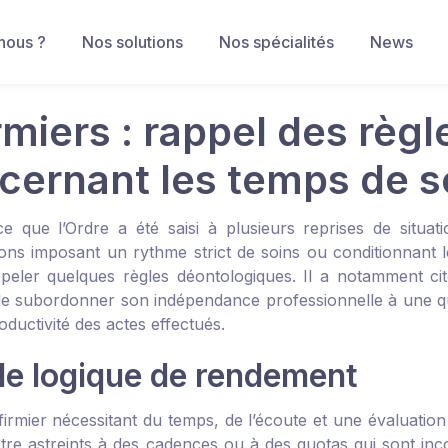
nous ?
Nos solutions
Nos spécialités
News
irmiers : rappel des rè
cernant les temps de s
ce que l’Ordre a été saisi à plusieurs reprises de situati
ions imposant un rythme strict de soins ou conditionnant le
peler quelques règles déontologiques. Il a notamment cité
 de subordonner son indépendance professionnelle à une q
oductivité des actes effectués.
de logique de rendement
firmier nécessitant du temps, de l’écoute et une évaluation 
tre astreints à des cadences ou à des quotas qui sont inco