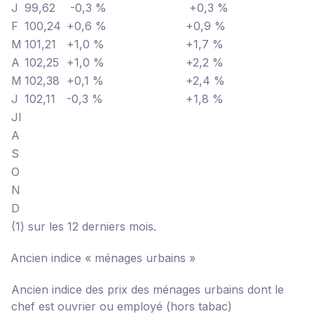
J
99,62
-0,3 %
+0,3 %
F
100,24
+0,6 %
+0,9 %
M
101,21
+1,0 %
+1,7 %
A
102,25
+1,0 %
+2,2 %
M
102,38
+0,1 %
+2,4 %
J
102,11
-0,3 %
+1,8 %
Jl
A
S
O
N
D
(1) sur les 12 derniers mois.
Ancien indice « ménages urbains »
Ancien indice des prix des ménages urbains dont le
chef est ouvrier ou employé (hors tabac)