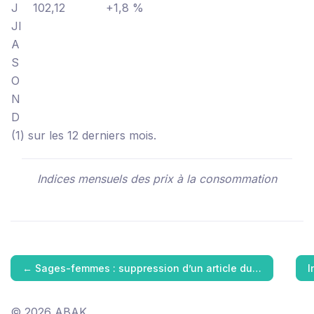
J
102,12
+1,8 %
Jl
A
S
O
N
D
(1) sur les 12 derniers mois.
Indices mensuels des prix à la consommation
←
Sages-femmes : suppression d’un article du…
I
© 2026 ABAK