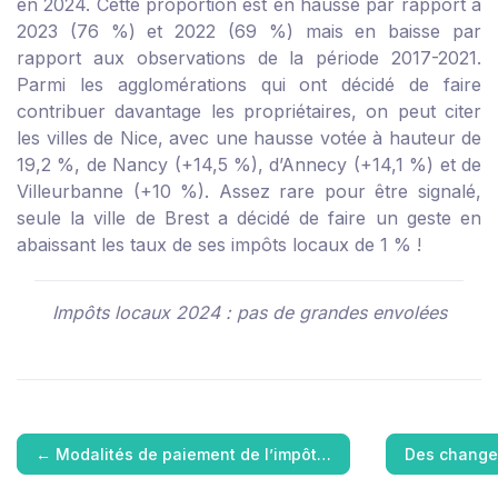
en 2024. Cette proportion est en hausse par rapport à
2023 (76 %) et 2022 (69 %) mais en baisse par
rapport aux observations de la période 2017-2021.
Parmi les agglomérations qui ont décidé de faire
contribuer davantage les propriétaires, on peut citer
les villes de Nice, avec une hausse votée à hauteur de
19,2 %, de Nancy (+14,5 %), d’Annecy (+14,1 %) et de
Villeurbanne (+10 %). Assez rare pour être signalé,
seule la ville de Brest a décidé de faire un geste en
abaissant les taux de ses impôts locaux de 1 % !
Impôts locaux 2024 : pas de grandes envolées
←
Modalités de paiement de l’impôt…
Des change