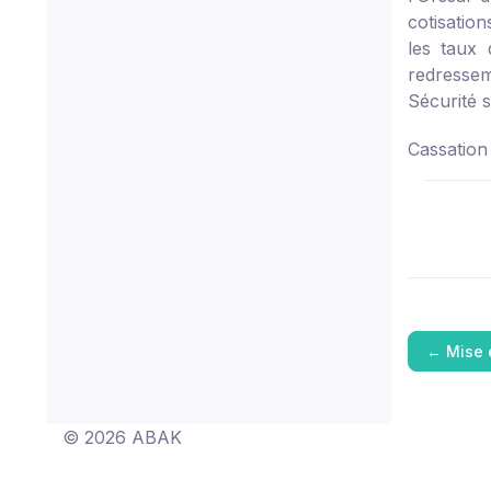
cotisation
les taux 
redressem
Sécurité s
Cassation 
←
Mise 
© 2026 ABAK