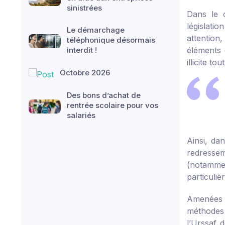
sinistrées
Dans le c
législati
Le démarchage
attention
téléphonique désormais
interdit !
éléments 
illicite t
Octobre 2026
Des bons d’achat de
rentrée scolaire pour vos
salariés
Ainsi, da
redressem
(notammen
particuliè
Amenées à
méthodes d
l’Urssaf 