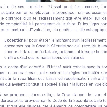
adre de ses contrôles, l’Urssaf peut être amenée, lor
on sociale par un employeur, à prononcer un redressement
, le chiffrage d’un tel redressement doit être établi sur d
de comptabilité lui permettant de le faire. Et les juges s
out autre méthode d’évaluation, et ce même si elle est appli
Exceptions :
pour établir le montant d’un redressement,
encadrées par le Code la Sécurité sociale, recourir à un
encore de taxation forfaitaire, notamment lorsque la comp
chiffre exact des rémunérations des salariés.
ns le cadre d’un contrôle, l’Urssaf avait conclu avec la so
ent de cotisations sociales selon des règles particulières
t sur la répartition des bases de régularisation entre diff
res qui avaient conduit la société à saisir la justice en vue 
 se prononcer dans ce litige, la Cour d’appel de Lyon et
érogatoires prévues par le Code de la Sécurité sociale (éch
doit, lorsqu’elle dispose des éléments de comptabilité lui 