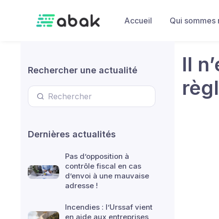
Skip to main content
Accueil
Qui sommes 
Il n
Rechercher une actualité
règ
Dernières actualités
Pas d’opposition à
contrôle fiscal en cas
d’envoi à une mauvaise
adresse !
Incendies : l’Urssaf vient
en aide aux entreprises