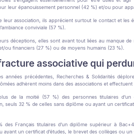
oles s’engagent essentiellement pour être utiles et agi
our leur épanouissement personnel (42 %) et/ou pour appa
 leur association, ils apprécient surtout le contact et les é
l’ambiance conviviale (57 %).
eurs déceptions, elles sont avant tout liées au manque de
 et/ou financiers (27 %) ou de moyens humains (23 %).
fracture associative qui perdu
 années précédentes, Recherches & Solidarités déplore 
lômées adhèrent moins dans des associations et effectuent
 plus de la moitié (57 %) des personnes titulaires d’
on, seuls 32 % de celles sans diplôme ou ayant un certifica
% des Français titulaires d’un diplôme supérieur à Bac
u ayant un certificat d’études, le brevet des collèges ou u