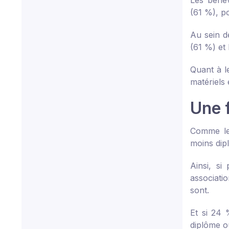
Les bénév
(61 %), p
Au sein de
(61 %) et 
Quant à l
matériels
Une 
Comme les
moins dip
Ainsi, si
associati
sont.
Et si 24 
diplôme o