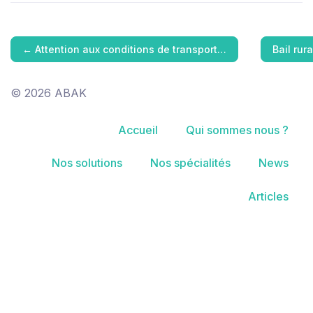
←
Attention aux conditions de transport…
Bail rur
© 2026 ABAK
Accueil
Qui sommes nous ?
Nos solutions
Nos spécialités
News
Articles