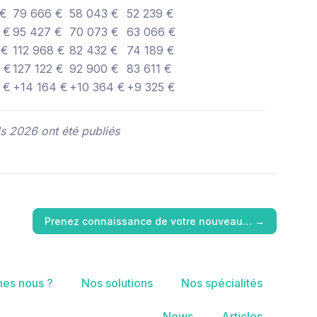
 €
79 666 €
58 043 €
52 239 €
 €
95 427 €
70 073 €
63 066 €
 €
112 968 €
82 432 €
74 189 €
 €
127 122 €
92 900 €
83 611 €
 €
+14 164 €
+10 364 €
+9 325 €
ds 2026 ont été publiés
Prenez connaissance de votre nouveau…
→
es nous ?
Nos solutions
Nos spécialités
News
Articles