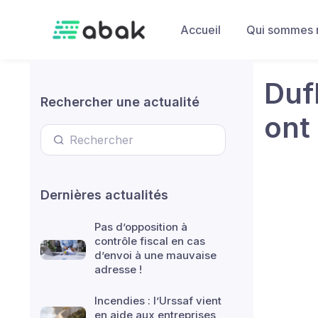
Skip to main content
Accueil
Qui sommes 
Duf
Rechercher une actualité
ont
Dernières actualités
Pas d’opposition à
contrôle fiscal en cas
d’envoi à une mauvaise
adresse !
Incendies : l’Urssaf vient
en aide aux entreprises