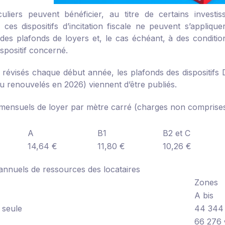
culiers peuvent bénéficier, au titre de certains investis
, ces dispositifs d’incitation fiscale ne peuvent s’appli
des plafonds de loyers et, le cas échéant, à des condition
ispositif concerné.
e, révisés chaque début année, les plafonds des dispositifs
u renouvelés en 2026) viennent d’être publiés.
mensuels de loyer par mètre carré (charges non comprise
A
B1
B2 et C
14,64 €
11,80 €
10,26 €
annuels de ressources des locataires
Zones
A bis
 seule
44 344
66 276