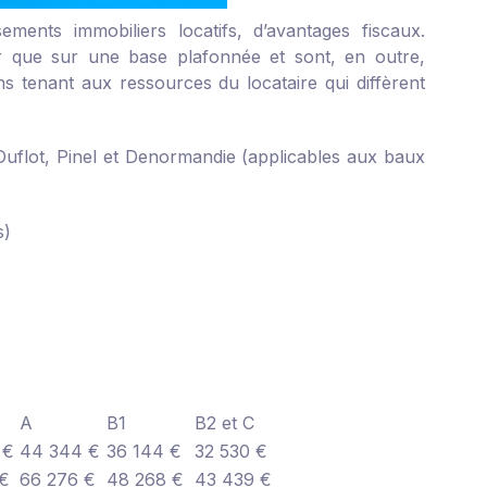
sements immobiliers locatifs, d’avantages fiscaux.
quer que sur une base plafonnée et sont, en outre,
s tenant aux ressources du locataire qui diffèrent
 Duflot, Pinel et Denormandie (applicables aux baux
s)
A
B1
B2 et C
 €
44 344 €
36 144 €
32 530 €
 €
66 276 €
48 268 €
43 439 €