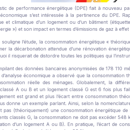
stic de performance énergétique (DPE) fait à nouveau parl
 économique s’est intéressée à la pertinence du DPE. R
ue et climatique d’un logement ou d’un bâtiment (étiquet
rgie ») et son impact en termes d’émissions de gaz à effet 
souligne l’étude, la consommation énergétique « théorique
mer la décarbonation attendue d’une rénovation énergétique
uoi il risquerait de distordre toutes les politiques qui l’instr
pilant des données bancaires anonymisées de 178 110 mén
l d’analyse économique a observé que la consommation thé
nsommation réelle des ménages. Globalement, la diffé
classé A ou B et un logement classé G est 6 fois plus faib
ogement est grand et plus l’écart entre consommation théor
ous donne un exemple parlant. Ainsi, selon la nomenclature
t pas (théoriquement) une consommation énergétique de 8
ents classés G, la consommation ne doit pas excéder 548 
ion d’un logement A ou B). En pratique, l’écart de co