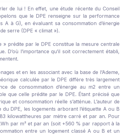
er de lui ! En effet, une étude récente du Conseil
appelons que le DPE renseigne sur la performance
tes A à G), en évaluant sa consommation d’énergie
de serre (DPE « climat »).
 » prédite par le DPE constitue la mesure centrale
. D’où l’importance qu’il soit correctement établi,
umentent.
ages et en les associant avec la base de l’Ademe,
orique calculée par le DPE diffère très largement
rence de consommation d’énergie au m
2
entre un
le que celle prédite par le DPE. Étant précisé que
ique et consommation réelle s’atténue. L’auteur de
 du DPE, les logements arborant l’étiquette A ou B
3 kilowattheures par mètre carré et par an. Pour
kWh par m² et par an (soit +560 % par rapport à la
nsommation entre un logement classé A ou B et un