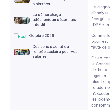
sinistrées
Le diagno
d’analyse
Le démarchage
énergétiq
téléphonique désormais
interdit !
(DPE « éne
Comme le 
Octobre 2026
pour esti
Des bons d’achat de
faute de q
rentrée scolaire pour vos
salariés
Or en com
le Consei
de la co
logement 
plus le l
l’étude n
n’excèden
les logem
consommat