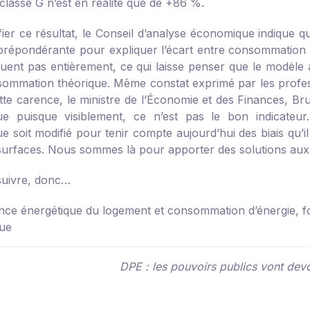
classé G n’est en réalité que de +86 %.
ifier ce résultat, le Conseil d’analyse économique indique
prépondérante pour expliquer l’écart entre consommation p
iquent pas entièrement, ce qui laisse penser que le modèle
sommation théorique. Même constat exprimé par les professio
tte carence, le ministre de l’Économie et des Finances, Br
ue puisque visiblement, ce n’est pas le bon indicateu
e soit modifié pour tenir compte aujourd’hui des biais qu’il 
s surfaces. Nous sommes là pour apporter des solutions au
 suivre, donc…
ce énergétique du logement et consommation d’énergie, foc
ue
DPE : les pouvoirs publics vont devo