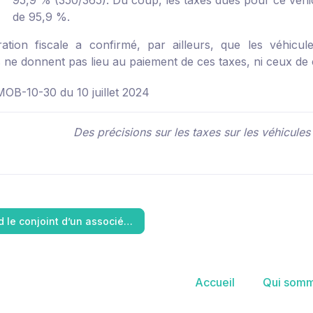
95,9 % (350/365). Du coup, les taxes dues pour ce véhic
de 95,9 %.
tration fiscale a confirmé, par ailleurs, que les véhic
s ne donnent pas lieu au paiement de ces taxes, ni ceux de 
OB-10-30 du 10 juillet 2024
Des précisions sur les taxes sur les véhicule
 le conjoint d’un associé…
Accueil
Qui somm