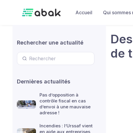
Skip to main content
Accueil
Qui sommes 
Des
Rechercher une actualité
de 
Dernières actualités
Pas d’opposition à
contrôle fiscal en cas
d’envoi à une mauvaise
adresse !
Incendies : l’Urssaf vient
en aide aux entreprises