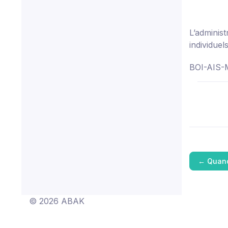
L’adminis
individuel
BOI-AIS-M
←
Quand
© 2026 ABAK