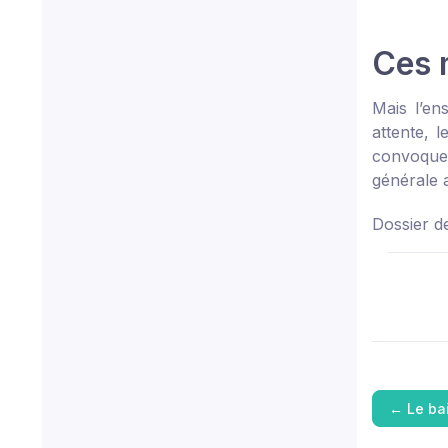
Ces m
Mais l’en
attente, 
convoquer
générale 
Dossier d
←
Le ba