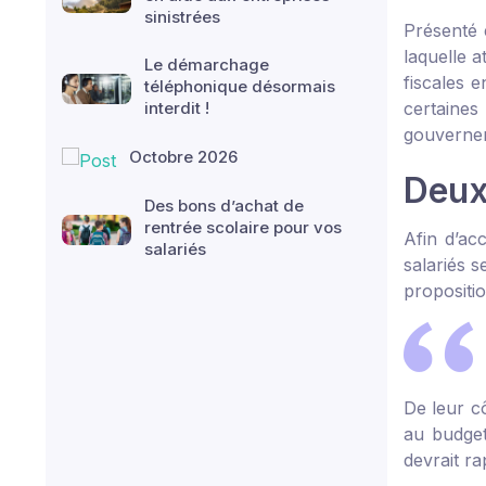
sinistrées
Présenté e
laquelle 
Le démarchage
fiscales 
téléphonique désormais
interdit !
certaines
gouvernem
Octobre 2026
Deux
Des bons d’achat de
rentrée scolaire pour vos
Afin d’ac
salariés
salariés s
propositi
De leur cô
au budget
devrait r