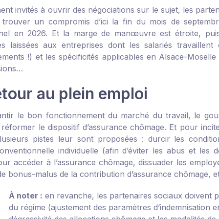
ment invités à ouvrir des négociations sur le sujet, les parte
 trouver un compromis d’ici la fin du mois de septembre,
nel en 2026. Et la marge de manœuvre est étroite, puisqu
ves laissées aux entreprises dont les salariés travaillent 
ments !) et les spécificités applicables en Alsace-Moselle 
sions…
tour au plein emploi
ntir le bon fonctionnement du marché du travail, le gouv
réformer le dispositif d’assurance chômage. Et pour inciter
lusieurs pistes leur sont proposées : durcir les conditi
onventionnelle individuelle (afin d’éviter les abus et les
our accéder à l’assurance chômage, dissuader les employ
f de bonus-malus de la contribution d’assurance chômage, et
À noter :
en revanche, les partenaires sociaux doivent 
du régime (ajustement des paramètres d’indemnisation en