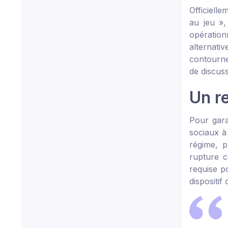
Officielle
au jeu »,
opération
alternati
contourne
de discus
Un re
Pour gara
sociaux à 
régime, p
rupture c
requise p
dispositi