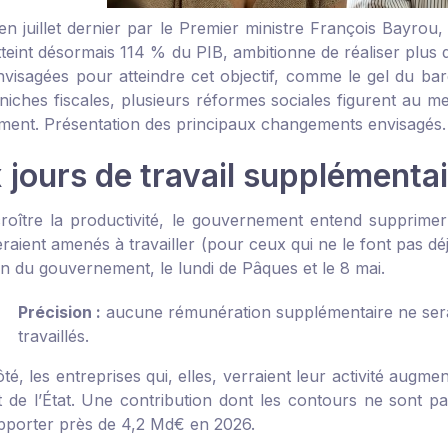
n juillet dernier par le Premier ministre François Bayrou, l
atteint désormais 114 % du PIB, ambitionne de réaliser plu
envisagées pour atteindre cet objectif, comme le gel du ba
 niches fiscales, plusieurs réformes sociales figurent au 
ent. Présentation des principaux changements envisagés.
 jours de travail supplémenta
croître la productivité, le gouvernement entend supprimer 
eraient amenés à travailler (pour ceux qui ne le font pas d
on du gouvernement, le lundi de Pâques et le 8 mai.
Précision :
aucune rémunération supplémentaire ne serai
travaillés.
té, les entreprises qui, elles, verraient leur activité augme
 de l’État. Une contribution dont les contours ne sont pas
apporter près de 4,2 Md€ en 2026.