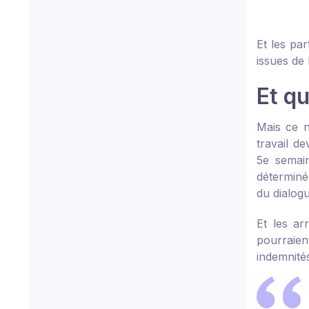
Et les pa
issues de 
Et qu
Mais ce n
travail de
5
e
semain
déterminée
du dialog
Et les ar
pourraient
indemnités