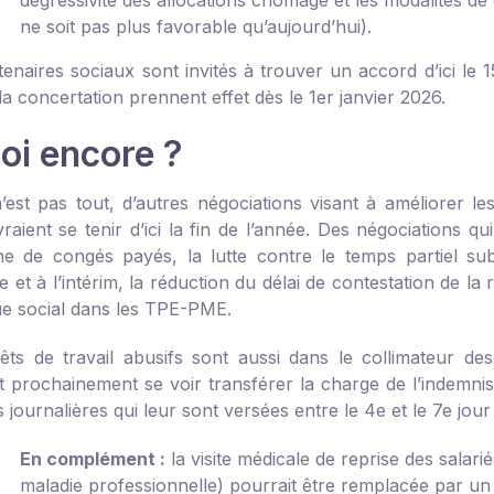
dégressivité des allocations chômage et les modalités de c
ne soit pas plus favorable qu’aujourd’hui).
rtenaires sociaux sont invités à trouver un accord d’ici le
la concertation prennent effet dès le 1
er
janvier 2026.
oi encore ?
’est pas tout, d’autres négociations visant à améliorer le
vraient se tenir d’ici la fin de l’année. Des négociations 
e de congés payés, la lutte contre le temps partiel su
 et à l’intérim, la réduction du délai de contestation de la 
ue social dans les TPE-PME.
rêts de travail abusifs sont aussi dans le collimateur d
 prochainement se voir transférer la charge de l’indemnisat
 journalières qui leur sont versées entre le 4
e
et le 7
e
jour 
En complément :
la visite médicale de reprise des salarié
maladie professionnelle) pourrait être remplacée par un 