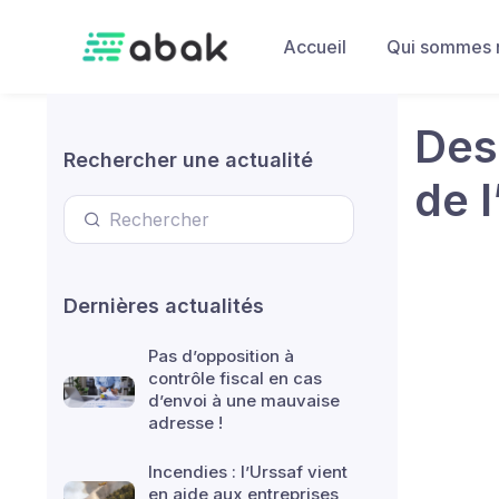
Skip to main content
Accueil
Qui sommes 
Des
Rechercher une actualité
de l
Dernières actualités
Pas d’opposition à
contrôle fiscal en cas
d’envoi à une mauvaise
adresse !
Incendies : l’Urssaf vient
en aide aux entreprises