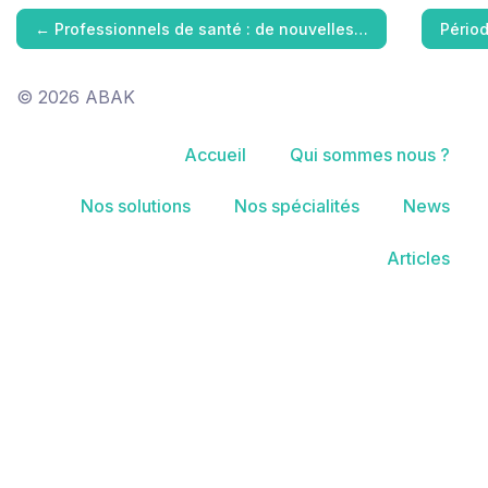
←
Professionnels de santé : de nouvelles…
Périod
© 2026 ABAK
Accueil
Qui sommes nous ?
Nos solutions
Nos spécialités
News
Articles