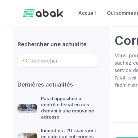
Skip to main content
Accueil
Qui sommes 
Cor
Rechercher une actualité
Vous pouv
sachez ce
service d
l’état ci
Dernières actualités
l’administ
Pas d’opposition à
contrôle fiscal en cas
d’envoi à une mauvaise
adresse !
Incendies : l’Urssaf vient
en aide aux entreprises