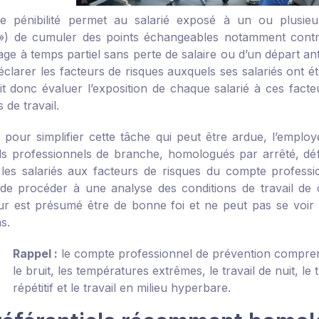
 pénibilité permet au salarié exposé à un ou plusieur
é ») de cumuler des points échangeables notamment contr
ge à temps partiel sans perte de salaire ou d’un départ antic
éclarer les facteurs de risques auxquels ses salariés ont é
doit donc évaluer l’exposition de chaque salarié à ces fac
s de travail.
, pour simplifier cette tâche qui peut être ardue, l’emplo
els professionnels de branche, homologués par arrêté, défin
les salariés aux facteurs de risques du compte professio
 de procéder à une analyse des conditions de travail de 
ur est présumé être de bonne foi et ne peut pas se voir ap
s.
Rappel :
le compte professionnel de prévention comprend
le bruit, les températures extrêmes, le travail de nuit, le 
répétitif et le travail en milieu hyperbare.