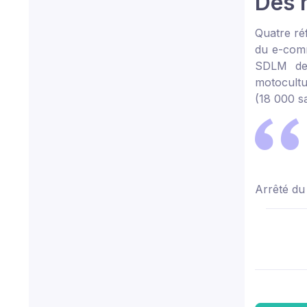
Des 
Quatre ré
du e-comm
SDLM de m
motocultu
(18 000 sa
Arrêté du