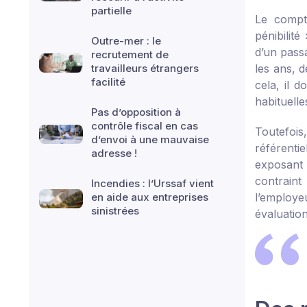
partielle
Le compte
pénibilit
Outre-mer : le
d’un passa
recrutement de
travailleurs étrangers
les ans, d
facilité
cela, il 
habituelle
Pas d’opposition à
contrôle fiscal en cas
Toutefois
d’envoi à une mauvaise
référenti
adresse !
exposant 
contraint
Incendies : l’Urssaf vient
en aide aux entreprises
l’employe
sinistrées
évaluation