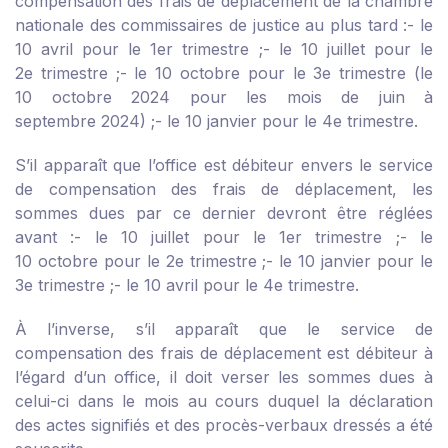
compensation des frais de déplacement de la chambre
nationale des commissaires de justice au plus tard :
- le
10 avril pour le 1
er
trimestre ;
- le 10 juillet pour le
2
e
trimestre ;
- le 10 octobre pour le 3
e
trimestre (le
10 octobre 2024 pour les mois de juin à
septembre 2024) ;
- le 10 janvier pour le 4
e
trimestre.
S’il apparaît que l’office est débiteur envers le service
de compensation des frais de déplacement, les
sommes dues par ce dernier devront être réglées
avant :
- le 10 juillet pour le 1
er
trimestre ;
- le
10 octobre pour le 2
e
trimestre ;
- le 10 janvier pour le
3
e
trimestre ;
- le 10 avril pour le 4
e
trimestre.
À l’inverse, s’il apparaît que le service de
compensation des frais de déplacement est débiteur à
l’égard d’un office, il doit verser les sommes dues à
celui-ci dans le mois au cours duquel la déclaration
des actes signifiés et des procès-verbaux dressés a été