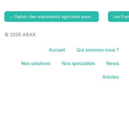
←
Option des exploitants agricoles pour…
Les Fra
© 2026 ABAK
Accueil
Qui sommes nous ?
Nos solutions
Nos spécialités
News
Articles