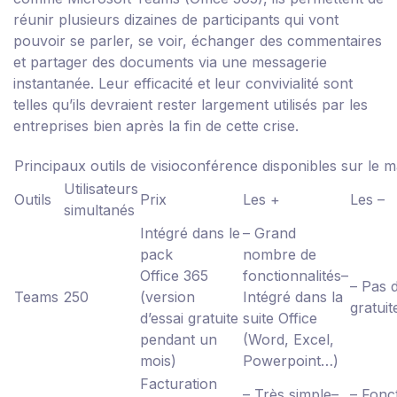
réunir plusieurs dizaines de participants qui vont
pouvoir se parler, se voir, échanger des commentaires
et partager des documents via une messagerie
instantanée. Leur efficacité et leur convivialité sont
telles qu’ils devraient rester largement utilisés par les
entreprises bien après la fin de cette crise.
Principaux outils de visioconférence disponibles sur le 
Utilisateurs
Outils
Prix
Les +
Les –
simultanés
Intégré dans le
– Grand
pack
nombre de
Office 365
fonctionnalités
–
– Pas 
Teams
250
(version
Intégré dans la
gratuit
d’essai gratuite
suite Office
pendant un
(Word, Excel,
mois)
Powerpoint…)
Facturation
– Très simple
–
– Fonct