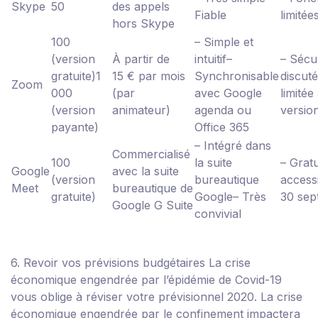
Skype
50
des appels
Fiable
limitée
hors Skype
100
– Simple et
(version
À partir de
intuitif
–
– Sécu
gratuite)
1
15 € par mois
Synchronisable
discut
Zoom
000
(par
avec Google
limitée
(version
animateur)
agenda ou
version
payante)
Office 365
– Intégré dans
Commercialisé
100
la suite
– Grat
Google
avec la suite
(version
bureautique
access
Meet
bureautique de
gratuite)
Google
– Très
30 sep
Google G Suite
convivial
6. Revoir vos prévisions budgétaires
La crise
économique engendrée par l’épidémie de Covid-19
vous oblige à réviser votre prévisionnel 2020.
La crise
économique engendrée par le confinement impactera