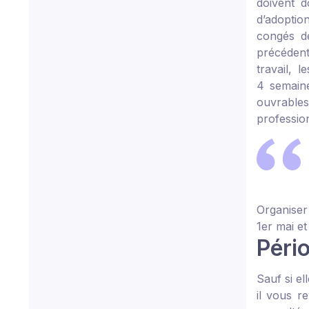
doivent d
d’adoptio
congés de
précédente
travail, 
4 semaine
ouvrable
profession
Organiser
1
er
mai et 
Péri
Sauf si el
il vous r