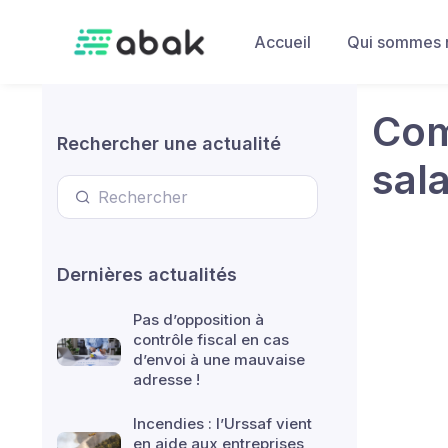
Skip to main content
Accueil
Qui sommes 
Com
Rechercher une actualité
sala
Dernières actualités
Pas d’opposition à
contrôle fiscal en cas
d’envoi à une mauvaise
adresse !
Incendies : l’Urssaf vient
en aide aux entreprises