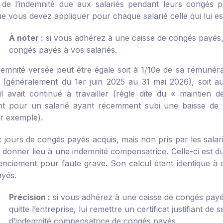
 de l’indemnité due aux salariés pendant leurs congés p
e vous devez appliquer pour chaque salarié celle qui lui est
À noter :
si vous adhérez à une caisse de congés payés, il
congés payés à vos salariés.
ndemnité versée peut être égale soit à 1/10
e
de sa rémunérat
 (généralement du 1
er
juin 2025 au 31 mai 2026), soit au
il avait continué à travailler (règle dite du « maintien d
t pour un salarié ayant récemment subi une baisse de 
ar exemple).
jours de congés payés acquis, mais non pris par les salarié
t donner lieu à une indemnité compensatrice. Celle-ci est d
cenciement pour faute grave. Son calcul étant identique à c
yés.
Précision :
si vous adhérez à une caisse de congés payé
quitte l’entreprise, lui remettre un certificat justifiant de
d’indemnité compensatrice de congés payés.