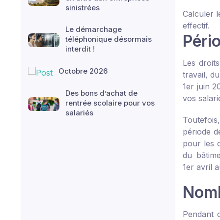
sinistrées
Calculer 
effectif.
Le démarchage
Péri
téléphonique désormais
interdit !
Les droit
Octobre 2026
travail, du
1
er
juin 2
Des bons d’achat de
vos salari
rentrée scolaire pour vos
salariés
Toutefois
période d
pour les 
du bâtime
1
er
avril a
Nomb
Pendant c