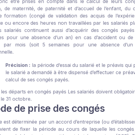
onc être prises en compte dans le calcul de leurs con
n, de maternité, de paternité et d’accueil de l’enfant, 
 formation (congé de validation des acquis de l’expér
 ou encore des heures non travaillées par les salariés plac
les salariés continuent aussi d’acquérir des congés payé
s pour une absence d’un an) en cas d’accident ou de ma
s par mois (soit 5 semaines pour une absence d’un 
nelle.
Précision :
la période d’essai du salarié et le préavis qui
le salarié a demandé à être dispensé d’effectuer ce préa
calcul de ses congés payés.
 les départs en congés payés
Les salariés doivent obligatoi
le 31 octobre.
ode de prise des congés
le est déterminée par un accord d’entreprise (ou d’établiss
evient de fixer la période au cours de laquelle les congés 