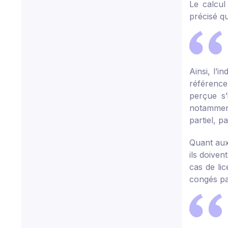
Le calcul
précisé qu
Ainsi, l’i
référence
perçue s’
notammen
partiel, p
Quant aux 
ils doiven
cas de li
congés pa