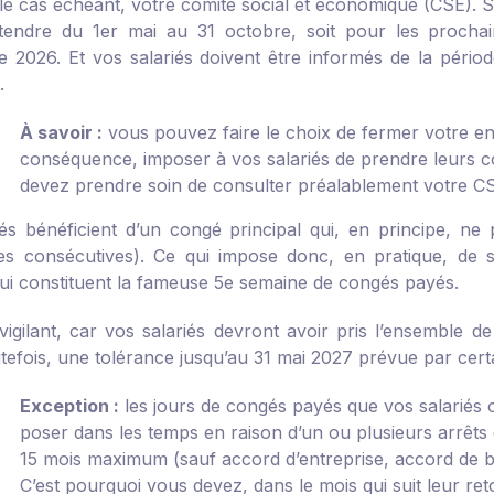
 le cas échéant, votre comité social et économique (CSE). S
tendre du 1
er
mai au 31 octobre, soit pour les prochai
e 2026. Et vos salariés doivent être informés de la péri
.
À savoir :
vous pouvez faire le choix de fermer votre ent
conséquence, imposer à vos salariés de prendre leurs 
devez prendre soin de consulter préalablement votre C
iés bénéficient d’un congé principal qui, en principe, ne
s consécutives). Ce qui impose donc, en pratique, de 
ui constituent la fameuse 5
e
semaine de congés payés.
vigilant, car vos salariés devront avoir pris l’ensemble d
utefois, une tolérance jusqu’au 31 mai 2027 prévue par cert
Exception :
les jours de congés payés que vos salariés o
poser dans les temps en raison d’un ou plusieurs arrêts 
15 mois maximum (sauf accord d’entreprise, accord de 
C’est pourquoi vous devez, dans le mois qui suit leur re