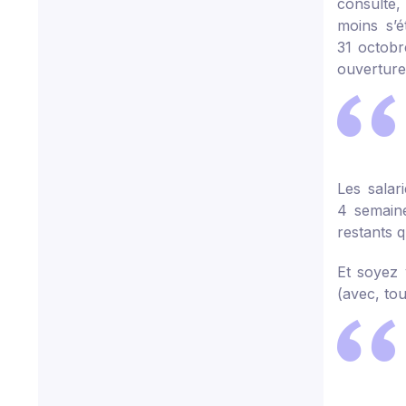
consulté,
moins s’é
31 octobr
ouverture
Les salar
4 semaine
restants q
Et soyez 
(avec, to