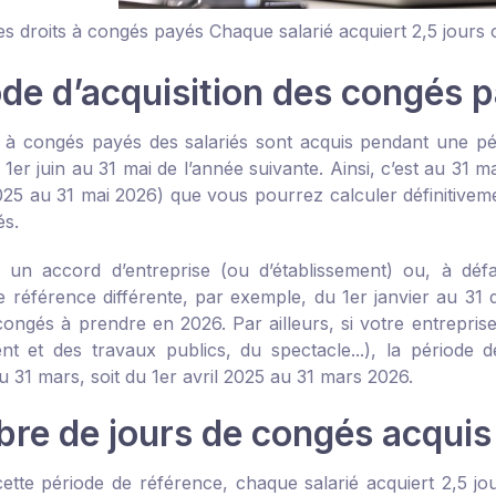
les droits à congés payés
Chaque salarié acquiert 2,5 jours
ode d’acquisition des congés 
s à congés payés des salariés sont acquis pendant une pér
 1
er
juin au 31 mai de l’année suivante. Ainsi, c’est au 31 
025 au 31 mai 2026) que vous pourrez calculer définitive
és.
, un accord d’entreprise (ou d’établissement) ou, à déf
e référence différente, par exemple, du 1
er
janvier au 31 
congés à prendre en 2026. Par ailleurs, si votre entreprise
nt et des travaux publics, du spectacle...), la période 
u 31 mars, soit du 1
er
avril 2025 au 31 mars 2026.
re de jours de congés acquis
ette période de référence, chaque salarié acquiert 2,5 j