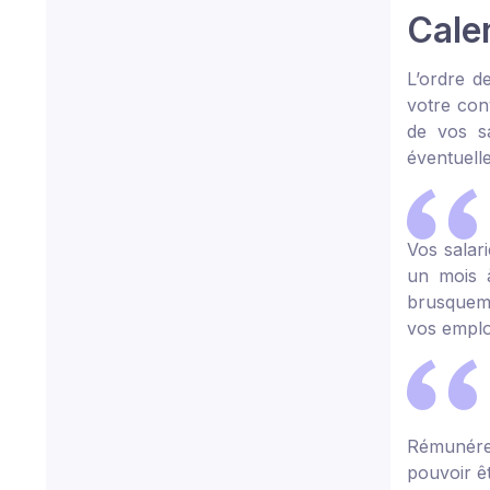
Cale
L’ordre d
votre con
de vos sa
éventuell
Vos salar
un mois à
brusqueme
vos employ
Rémunére
pouvoir êt