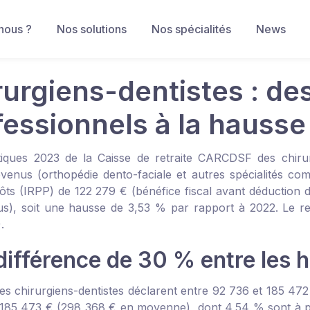
nous ?
Nos solutions
Nos spécialités
News
rurgiens-dentistes : de
fessionnels à la hausse
stiques 2023 de la Caisse de retraite CARCDSF des chirur
venus (orthopédie dento-faciale et autres spécialités co
ôts (IRPP) de 122 279 € (bénéfice fiscal avant déduction
s), soit une hausse de 3,53 % par rapport à 2022. Le re
.
différence de 30 % entre les
es chirurgiens-dentistes déclarent entre 92 736 et 185 472
185 473 € (298 368 € en moyenne), dont 4,54 % sont à plu