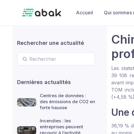
Skip to main content
Accueil
Qui sommes 
Chi
Rechercher une actualité
pro
Les stati
39 108 re
Dernières actualités
avant imp
TOM inclu
Centres de données :
(+4,58 %)
des émissions de CO2 en
forte hausse
Une 
Incendies : les
36,19 % d
entreprises peuvent
recourir à l’activité
au moins 