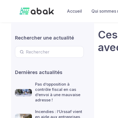
Skip to main content
Accueil
Qui sommes 
Ces
Rechercher une actualité
ave
Dernières actualités
Pas d’opposition à
contrôle fiscal en cas
d’envoi à une mauvaise
adresse !
Incendies : l’Urssaf vient
en aide aux entreprises