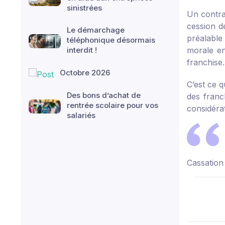
sinistrées
Un contra
cession de
Le démarchage
préalable
téléphonique désormais
interdit !
morale en
franchise.
Octobre 2026
C’est ce q
Des bons d’achat de
des franch
rentrée scolaire pour vos
considérat
salariés
Cassation