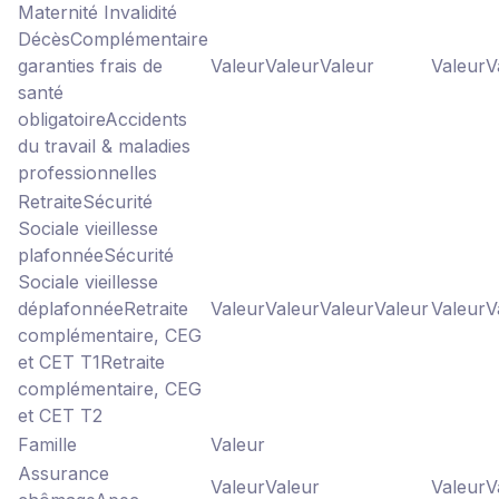
Maternité Invalidité
Décès
Complémentaire
garanties frais de
Valeur
Valeur
Valeur
Valeur
V
santé
obligatoire
Accidents
du travail & maladies
professionnelles
Retraite
Sécurité
Sociale vieillesse
plafonnée
Sécurité
Sociale vieillesse
déplafonnée
Retraite
Valeur
Valeur
Valeur
Valeur
Valeur
V
complémentaire, CEG
et CET T1
Retraite
complémentaire, CEG
et CET T2
Famille
Valeur
Assurance
Valeur
Valeur
Valeur
V