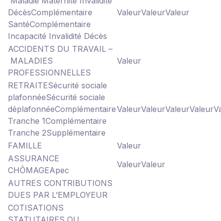
Maladie Maternité Invalidité
Décès
Complémentaire
Valeur
Valeur
Valeur
Santé
Complémentaire
Incapacité Invalidité Décès
ACCIDENTS DU TRAVAIL –
MALADIES
Valeur
PROFESSIONNELLES
RETRAITE
Sécurité sociale
plafonnée
Sécurité sociale
déplafonnée
Complémentaire
Valeur
Valeur
Valeur
Valeur
V
Tranche 1
Complémentaire
Tranche 2
Supplémentaire
FAMILLE
Valeur
ASSURANCE
Valeur
Valeur
CHÔMAGE
Apec
AUTRES CONTRIBUTIONS
DUES PAR L’EMPLOYEUR
COTISATIONS
STATUTAIRES OU