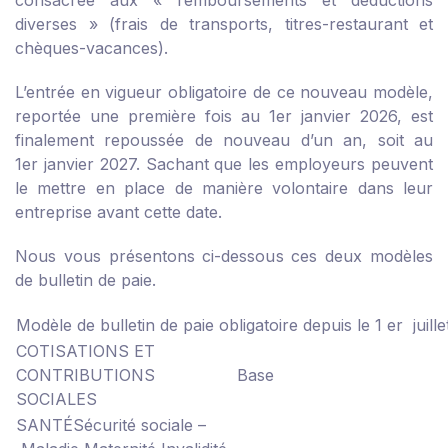
consacrée aux « remboursements et déductions
diverses » (frais de transports, titres-restaurant et
chèques-vacances).
L’entrée en vigueur obligatoire de ce nouveau modèle,
reportée une première fois au 1
er
janvier 2026, est
finalement repoussée de nouveau d’un an, soit au
1
er
janvier 2027. Sachant que les employeurs peuvent
le mettre en place de manière volontaire dans leur
entreprise avant cette date.
Nous vous présentons ci-dessous ces deux modèles
de bulletin de paie.
Modèle de bulletin de paie obligatoire depuis le 1
er
juill
COTISATIONS ET
CONTRIBUTIONS
Base
SOCIALES
SANTÉ
Sécurité sociale –