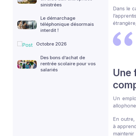
sinistrées
Dans le ca
l’apprent
Le démarchage
étrangère
téléphonique désormais
interdit !
Octobre 2026
Des bons d’achat de
rentrée scolaire pour vos
salariés
Une 
comp
Un emplo
allophone
En outre, 
à apprendr
maintenir