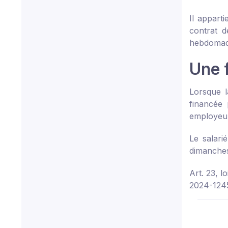
Il appart
contrat d
hebdomada
Une 
Lorsque l
financée 
employeur
Le salari
dimanches 
Art. 23, 
2024-124