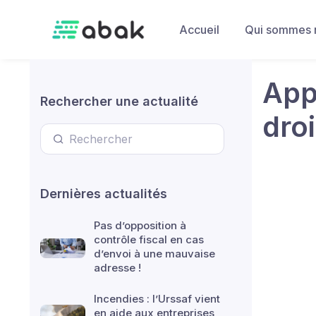
Skip to main content
Accueil
Qui sommes 
App
Rechercher une actualité
dro
Dernières actualités
Pas d’opposition à
contrôle fiscal en cas
d’envoi à une mauvaise
adresse !
Incendies : l’Urssaf vient
en aide aux entreprises