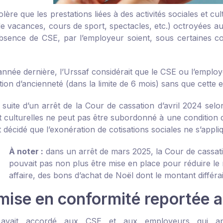
olère que les prestations liées à des activités sociales et 
de vacances, cours de sport, spectacles, etc.) octroyées au
absence de CSE, par l’employeur soient, sous certaines con
’année dernière, l’Urssaf considérait que le CSE ou l’emplo
ion d’ancienneté (dans la limite de 6 mois) sans que cette 
a suite d’un
arrêt de la Cour de cassation d’avril 2024
selon
t culturelles ne peut pas être subordonné à une condition d
t décidé que l’exonération de cotisations sociales ne s’appli
À noter :
dans un
arrêt de mars 2025
, la Cour de cassat
pouvait pas non plus être mise en place pour réduire l
affaire, des bons d’achat de Noël dont le montant différai
mise en conformité reportée 
 avait accordé aux CSE et aux employeurs qui appl