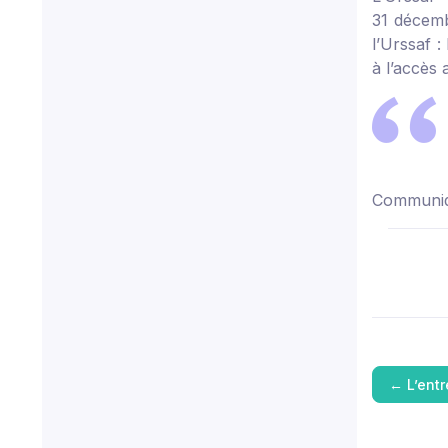
31 décemb
l’Urssaf 
à l’accès 
Communiq
←
L’ent