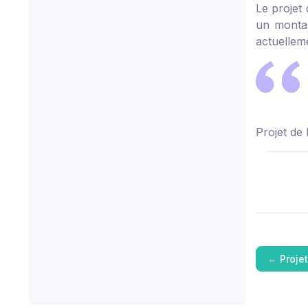
Le projet
un montan
actuellem
Projet de 
←
Proje