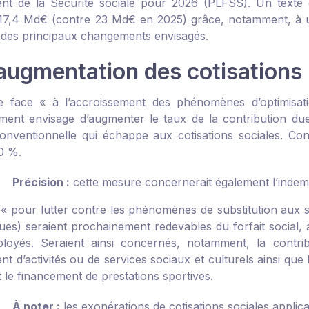
nt de la Sécurité sociale pour 2026 (PLFSS). Un texte qu
 17,4 Md€ (contre 23 Md€ en 2025) grâce, notamment, à un
 des principaux changements envisagés.
augmentation des cotisations
e face « à l’accroissement des phénomènes d’optimisati
ent envisage d’augmenter le taux de la contribution due
onventionnelle qui échappe aux cotisations sociales. Con
0 %.
Précision :
cette mesure concernerait également l’indemni
 « pour lutter contre les phénomènes de substitution aux sa
es) seraient prochainement redevables du forfait social,
loyés. Seraient ainsi concernés, notamment, la contrib
t d’activités ou de services sociaux et culturels ainsi que
et le financement de prestations sportives.
À noter :
les exonérations de cotisations sociales applic