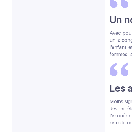
Un n
Avec pour 
un « cong
l’enfant 
femmes, s
Les 
Moins sig
des arrêt
l’exonéra
retraite 