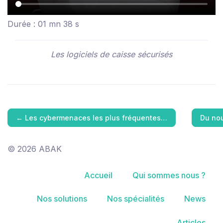
Durée : 01 mn 38 s
Les logiciels de caisse sécurisés
←
Les cybermenaces les plus fréquentes…
Du nou
© 2026 ABAK
Accueil
Qui sommes nous ?
Nos solutions
Nos spécialités
News
Articles