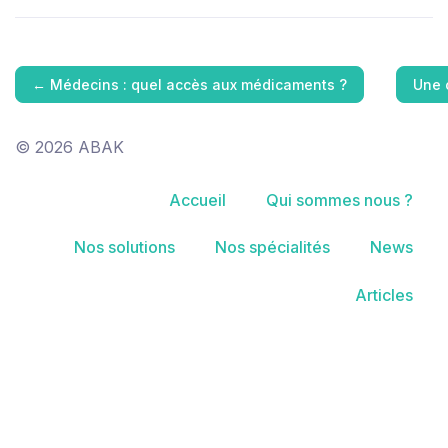
←
Médecins : quel accès aux médicaments ?
Une 
© 2026 ABAK
Accueil
Qui sommes nous ?
Nos solutions
Nos spécialités
News
Articles